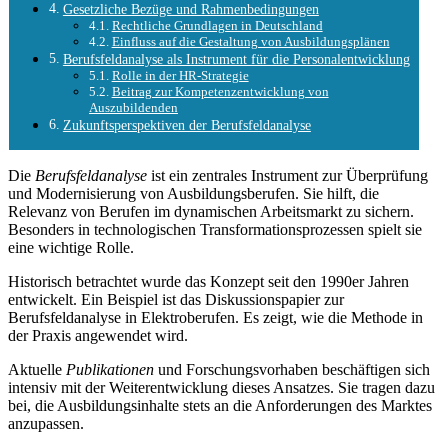
Gesetzliche Bezüge und Rahmenbedingungen
Rechtliche Grundlagen in Deutschland
Einfluss auf die Gestaltung von Ausbildungsplänen
Berufsfeldanalyse als Instrument für die Personalentwicklung
Rolle in der HR-Strategie
Beitrag zur Kompetenzentwicklung von
Auszubildenden
Zukunftsperspektiven der Berufsfeldanalyse
Die
Berufsfeldanalyse
ist ein zentrales Instrument zur Überprüfung
und Modernisierung von Ausbildungsberufen. Sie hilft, die
Relevanz von Berufen im dynamischen Arbeitsmarkt zu sichern.
Besonders in technologischen Transformationsprozessen spielt sie
eine wichtige Rolle.
Historisch betrachtet wurde das Konzept seit den 1990er Jahren
entwickelt. Ein Beispiel ist das Diskussionspapier zur
Berufsfeldanalyse in Elektroberufen. Es zeigt, wie die Methode in
der Praxis angewendet wird.
Aktuelle
Publikationen
und Forschungsvorhaben beschäftigen sich
intensiv mit der Weiterentwicklung dieses Ansatzes. Sie tragen dazu
bei, die Ausbildungsinhalte stets an die Anforderungen des Marktes
anzupassen.