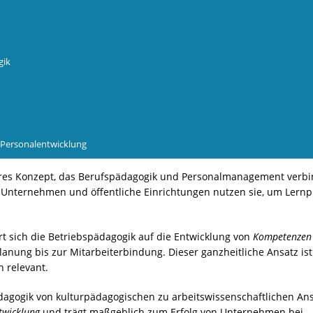
gik
r Personalentwicklung
näres Konzept, das Berufspädagogik und Personalmanagement verbinde
 Unternehmen und öffentliche Einrichtungen nutzen sie, um Lernp
t sich die Betriebspädagogik auf die Entwicklung von
Kompetenzen
lanung bis zur Mitarbeiterbindung. Dieser ganzheitliche Ansatz ist
 relevant.
dagogik von kulturpädagogischen zu arbeitswissenschaftlichen Ansä
twicklung
und trägt maßgeblich zum Erfolg von Unternehmen bei.