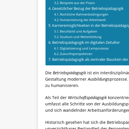
Beispiele aus der Praxis
Gesetzlicher Bezug der Betriebspädagogik
Rechtliche Rahmenbedingungen
Humanisierung der Arbeitswelt
Karrieremöglichkeiten in der Betriebspädago
Berufsbild und Aufgaben
Studium und Weiterbildung
Betriebspädagogik im digitalen Zeitalter
Digitalisierung und Lernprozesse
Zukunftsperspektiven
Betriebspädagogik als zentraler Baustein de
Die
Betriebspädagogik
ist ein interdiszipli
Gestaltung moderner
Ausbildung
sprozesse.
zu humanisieren.
Als Teil der
Wirtschaftspädagogik
konzentrier
umfasst alle Schritte von der Ausbildungsp
und sich wandelnder Arbeitsanforderungen
Historisch gesehen hat sich die Betriebspä
unverzichtbarer Bestandteil der
Personalen