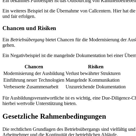
Ein bekanntes
Fall
beispiel ist das Outsourcing von Kantinenbetriebe
Ein weiteres Beispiel ist die Übernahme von Callcentern. Hier hat di
und fair erfolgen.
Chancen und Risiken
Ein
Betriebsübergang
bietet Chancen für die Modernisierung der Au
gehen.
Ein Negativbeispiel ist die mangelnde Dokumentation bei einer Übern
Chancen
Risiken
Modernisierung der Ausbildung
Verlust bewährter Strukturen
Einführung neuer Technologien
Mangelnde Kommunikation
Verbesserte Zusammenarbeit
Unzureichende Dokumentation
Für Ausbildungsverantwortliche ist es wichtig, eine Due-Diligence-C
hierbei wertvolle Unterstützung bieten.
Gesetzliche Rahmenbedingungen
Die rechtlichen Grundlagen des Betriebsübergangs sind vielfältig u
Arbeitnehmer und die Kontinuität der betrieblichen Abläufe.