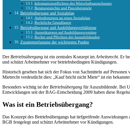
Informationspflichten des Wirtschaftsausschusses
Beratungsrechte und Praxisbeispiele
Betriebsübergang und Sozialplan
Anforderungen an einen Sozialplan
Rechtliche Grundlagen
Betriebsübergang und Ausbildungsverhältnisse
Auswirkungen auf Ausbildungsverträge
Rechte und Pflichten der Auszubildenden
Zusammenfassung der wichtigsten Punkte
Der
Betriebsübergang
ist ein zentrales Konzept im
Arbeitsrecht
. Er b
und schützt Arbeitnehmer vor betriebsbedingten Kündigungen.
Historisch gesehen hat sich der Fokus von Sachmitteln auf Personen ve
Mietrecht verdeutlicht dies: „Kauf bricht nicht Miete“ ist ein bekannte
Besonders wichtig ist der
Betriebsübergang
für Auszubildende. Bei Un
Entwicklungen seit der BAG-Entscheidung 2009 haben diese Regelun
Was ist ein Betriebsübergang?
Das Konzept des Betriebsübergangs hat tiefgreifende Auswirkungen au
BGB festgelegt und schützt Arbeitnehmer vor Kündigungen.