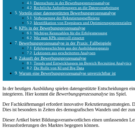
Datenschutz in der Bewerbungsprozessanalyse
Rechtliche Anforderungen an die Datenverarbeitung
Vorteile einer datengestützten Bewerbungsprozessanalyse
Verbesserung der Rekrutierungseffizienz
Identifikation von Engpässen und Optimierungspotenzialen
KPIs in der Bewerbungsprozessanalyse
Wichtige Kennzahlen für die Erfolgsmessung
Wie man KPIs sinnvoll einsetzt
Bewerbungsprozessanalyse in der Praxis: Fallbeispiele
Erfolgsgeschichten aus der Ausbildungspraxis
Lektionen aus gescheiterten Analysen
Zukunft der Bewerbungsprozessanalyse
Trends und Entwicklungen im Bereich Recruiting Analytics
Die Rolle von KI und Big Data
Warum eine Bewerbungsprozessanalyse unverzichtbar ist
In der heutigen
Ausbildung
spielen datengestützte Entscheidungen ein
integrieren. Hier kommt die
Bewerbungsprozessanalyse
ins Spiel.
Der Fachkräftemangel erfordert innovative Rekrutierungsstrategien.
Dies ist besonders in Zeiten des demografischen Wandels und der z
Dieser Artikel bietet Bildungsverantwortlichen einen umfassenden L
Herausforderungen des Marktes begegnen können.