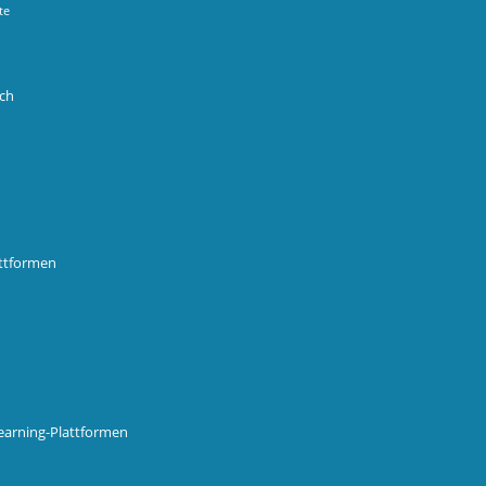
te
ich
attformen
earning-Plattformen