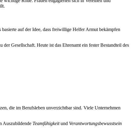
e wichtige Rolle. Frauen engagierten sich in Vereinen und
lt.
basierte auf der Idee, dass freiwillige Helfer Armut bekämpfen
er Gesellschaft. Heute ist das Ehrenamt ein fester Bestandteil des
en, die im Berufsleben unverzichtbar sind. Viele Unternehmen
nen Auszubildende
Teamfähigkeit
und
Verantwortungsbewusstsein