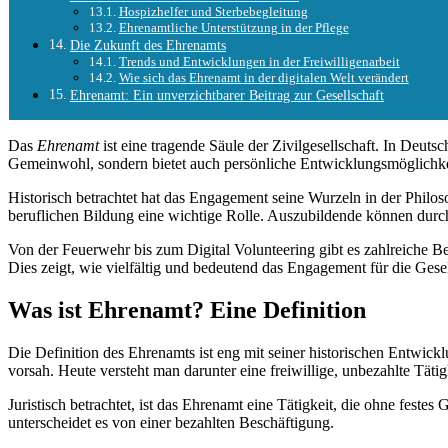
Hospizhelfer und Sterbebegleitung
Ehrenamtliche Unterstützung in der Pflege
Die Zukunft des Ehrenamts
Trends und Entwicklungen in der Freiwilligenarbeit
Wie sich das Ehrenamt in der digitalen Welt verändert
Ehrenamt: Ein unverzichtbarer Beitrag zur Gesellschaft
Das
Ehrenamt
ist eine tragende Säule der Zivilgesellschaft. In Deuts
Gemeinwohl, sondern bietet auch persönliche Entwicklungsmöglichke
Historisch betrachtet hat das Engagement seine Wurzeln in der Philo
beruflichen Bildung eine wichtige Rolle. Auszubildende können durc
Von der Feuerwehr bis zum Digital Volunteering gibt es zahlreiche B
Dies zeigt, wie vielfältig und bedeutend das Engagement für die Gesell
Was ist Ehrenamt? Eine Definition
Die Definition des Ehrenamts ist eng mit seiner historischen Entwick
vorsah. Heute versteht man darunter eine freiwillige, unbezahlte Tät
Juristisch betrachtet, ist das Ehrenamt eine Tätigkeit, die ohne feste
unterscheidet es von einer bezahlten Beschäftigung.