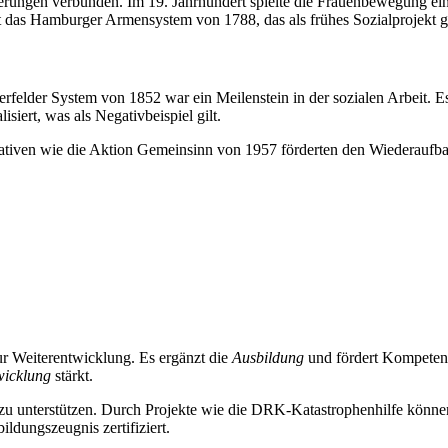
erungen verbunden. Im 19. Jahrhundert spielte die Frauenbewegung ein
t das Hamburger Armensystem von 1788, das als frühes Sozialprojekt gi
elder System von 1852 war ein Meilenstein in der sozialen Arbeit. Es 
iert, was als Negativbeispiel gilt.
iven wie die Aktion Gemeinsinn von 1957 förderten den Wiederaufbau d
r Weiterentwicklung. Es ergänzt die
Ausbildung
und fördert Kompetenz
wicklung
stärkt.
is zu unterstützen. Durch Projekte wie die DRK-Katastrophenhilfe kön
ldungszeugnis zertifiziert.