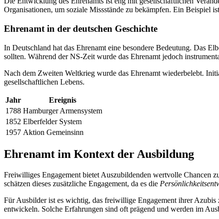
Die Entwicklung des Ehrenamts ist eng mit gesellschaftlichen Veränd
Organisationen, um soziale Missstände zu bekämpfen. Ein Beispiel is
Ehrenamt in der deutschen Geschichte
In Deutschland hat das Ehrenamt eine besondere Bedeutung. Das Elberf
sollten. Während der NS-Zeit wurde das Ehrenamt jedoch instrumentalis
Nach dem Zweiten Weltkrieg wurde das Ehrenamt wiederbelebt. Initiat
gesellschaftlichen Lebens.
Jahr
Ereignis
1788
Hamburger Armensystem
1852
Elberfelder System
1957
Aktion Gemeinsinn
Ehrenamt im Kontext der Ausbildung
Freiwilliges Engagement bietet Auszubildenden wertvolle Chancen zu
schätzen dieses zusätzliche Engagement, da es die
Persönlichkeitsent
Für Ausbilder ist es wichtig, das freiwillige Engagement ihrer Azub
entwickeln. Solche Erfahrungen sind oft prägend und werden im Ausbi