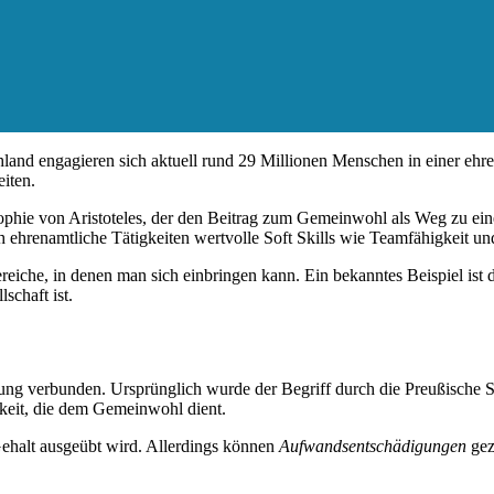
chland engagieren sich aktuell rund 29 Millionen Menschen in einer ehren
iten.
sophie von Aristoteles, der den Beitrag zum Gemeinwohl als Weg zu ein
h ehrenamtliche Tätigkeiten wertvolle Soft Skills wie Teamfähigkeit u
ereiche, in denen man sich einbringen kann. Ein bekanntes Beispiel i
schaft ist.
lung verbunden. Ursprünglich wurde der Begriff durch die Preußische S
igkeit, die dem Gemeinwohl dient.
s Gehalt ausgeübt wird. Allerdings können
Aufwandsentschädigungen
gez