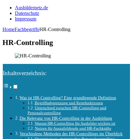
Ausbildernetz.de
Datenschutz
Impressum
Home
Fachbegriffe
HR-Controlling
HR-Controlling
Inhaltsverzeichnis:
Was ist HR-Controlling? Eine grundlegende Definition
Begriffsabgrenzung und Kernfunktionen
Unterschied zwischen HR-Controlling und
Personalcontrolling
Die Relevanz von HR-Controlling in der Ausbildung
Warum HR-Controlling für Ausbilder wichtig ist
Nutzen für Auszubildende und HR-Fachkräfte
Verschiedene Methoden des HR-Controllings im Überblick
Operatives vs. strategisches Personalcontrolling