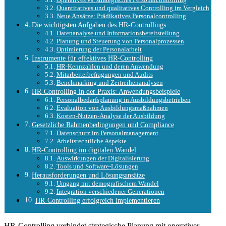
Quantitatives und qualitatives Controlling im Vergleich
Neue Ansätze: Prädikatives Personalcontrolling
Die wichtigsten Aufgaben des HR-Controllings
Datenanalyse und Informationsbereitstellung
Planung und Steuerung von Personalprozessen
Optimierung der Personalarbeit
Instrumente für effektives HR-Controlling
HR-Kennzahlen und deren Anwendung
Mitarbeiterbefragungen und Audits
Benchmarking und Zeitreihenanalysen
HR-Controlling in der Praxis: Anwendungsbeispiele
Personalbedarfsplanung in Ausbildungsbetrieben
Evaluation von Ausbildungsmaßnahmen
Kosten-Nutzen-Analyse der Ausbildung
Gesetzliche Rahmenbedingungen und Compliance
Datenschutz im Personalmanagement
Arbeitsrechtliche Aspekte
HR-Controlling im digitalen Wandel
Auswirkungen der Digitalisierung
Tools und Software-Lösungen
Herausforderungen und Lösungsansätze
Umgang mit demografischem Wandel
Integration verschiedener Generationen
HR-Controlling erfolgreich implementieren
HR-Controlling verbindet strategische Planung mit operativer