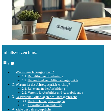
Inhaltsverzeichnis:
Was ist ein Jahresgespräch?
Definition und Bedeutung
Unterschied zum Mitarbeitergespräch
Warum ist das Jahresgespräch wichtig?
Relevanz in der Ausbildung
Vorteile für Ausbilder und Auszubildende
Gesetzliche Grundlagen des Jahresgesprächs
Rechtliche Verpflichtungen
Freiwillige Durchführung
Ziele des Jahresgesprächs