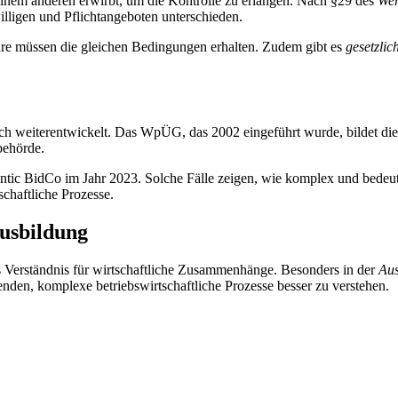
inem anderen erwirbt, um die Kontrolle zu erlangen. Nach §29 des
Wer
ligen und Pflichtangeboten unterschieden.
näre müssen die gleichen Bedingungen erhalten. Zudem gibt es
gesetzlic
ch weiterentwickelt. Das WpÜG, das 2002 eingeführt wurde, bildet die 
behörde.
antic BidCo im Jahr 2023. Solche Fälle zeigen, wie komplex und bede
schaftliche Prozesse.
usbildung
 Verständnis für wirtschaftliche Zusammenhänge. Besonders in der
Aus
enden, komplexe betriebswirtschaftliche Prozesse besser zu verstehen.