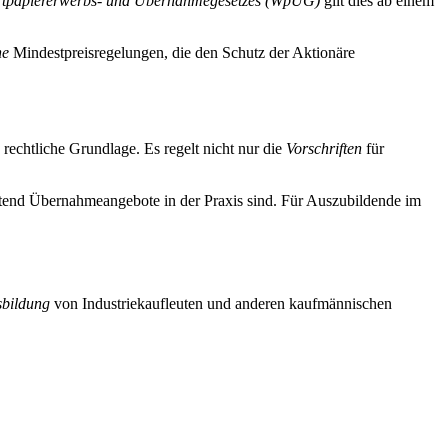
tpapiererwerbs- und Übernahmegesetzes (WpÜG)
gilt dies ab einem
he
Mindestpreisregelungen, die den Schutz der Aktionäre
rechtliche Grundlage. Es regelt nicht nur die
Vorschriften
für
utend Übernahmeangebote in der Praxis sind. Für Auszubildende im
bildung
von Industriekaufleuten und anderen kaufmännischen