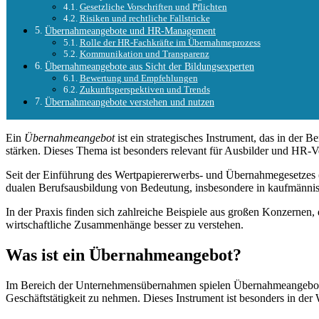
Gesetzliche Vorschriften und Pflichten
Risiken und rechtliche Fallstricke
Übernahmeangebote und HR-Management
Rolle der HR-Fachkräfte im Übernahmeprozess
Kommunikation und Transparenz
Übernahmeangebote aus Sicht der Bildungsexperten
Bewertung und Empfehlungen
Zukunftsperspektiven und Trends
Übernahmeangebote verstehen und nutzen
Ein
Übernahmeangebot
ist ein strategisches Instrument, das in der 
stärken. Dieses Thema ist besonders relevant für Ausbilder und HR-Ver
Seit der Einführung des Wertpapiererwerbs- und Übernahmegesetzes 
dualen Berufsausbildung von Bedeutung, insbesondere in kaufmänni
In der Praxis finden sich zahlreiche Beispiele aus großen Konzernen
wirtschaftliche Zusammenhänge besser zu verstehen.
Was ist ein Übernahmeangebot?
Im Bereich der Unternehmensübernahmen spielen Übernahmeangebote e
Geschäftstätigkeit zu nehmen. Dieses Instrument ist besonders in de