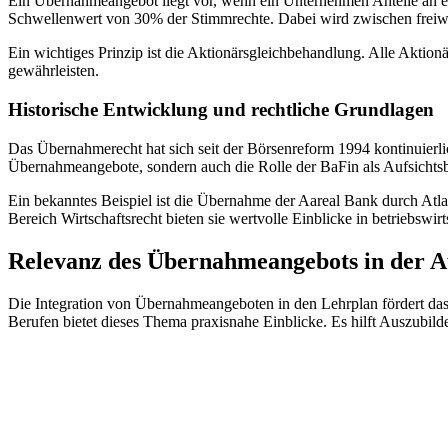
Ein Übernahmeangebot liegt vor, wenn ein Unternehmen Anteile an e
Schwellenwert von 30% der Stimmrechte. Dabei wird zwischen freiwil
Ein wichtiges Prinzip ist die Aktionärsgleichbehandlung. Alle Aktio
gewährleisten.
Historische Entwicklung und rechtliche Grundlagen
Das Übernahmerecht hat sich seit der Börsenreform 1994 kontinuierli
Übernahmeangebote, sondern auch die Rolle der BaFin als Aufsichts
Ein bekanntes Beispiel ist die Übernahme der Aareal Bank durch Atl
Bereich Wirtschaftsrecht bieten sie wertvolle Einblicke in betriebswirt
Relevanz des Übernahmeangebots in der A
Die Integration von Übernahmeangeboten in den Lehrplan fördert das
Berufen bietet dieses Thema praxisnahe Einblicke. Es hilft Auszubild