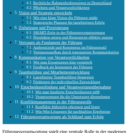
Rechtliche Rahmenbedingungen in Deutschland
Pflichten und Verantwortlichkeiten
Vision und Strategie entwickeln
Wie eine klare Vision die Führung stärkt
Strategische Planung für langfristigen Erfolg
Zielsetzung und Priorisierung
SMART-Ziele in der Führungsverantwortung
Prioritäten setzen und Ressourcen effektiv nutzen
Vertrauen als Fundament der Führung
Authentizität und Konsistenz im Führungsstil
Vertrauensaufbau durch transparente Kommunikation
Kommunikation von Verantwortlichkeiten
Wie man Erwartungen klar vermittelt
Feedback als Instrument der Führung
Teambuilding und Mitarbeiterentwicklung
Langfristige Teambuilding-Strategien
Förderung der individuellen Entwicklung
Entscheidungsfindung und Verantwortungsübernahme
Wie man fundierte Entscheidungen trifft
Verantwortung für die Umsetzung übernehmen
Konfliktmanagement in der Führungsrolle
Konflikte frühzeitig erkennen und lösen
Win-Win-Lösungen für nachhaltige Ergebnisse
Führungsverantwortung als Schlüssel zum Erfolg
Führungsverantwortung spielt eine zentrale Rolle in der modernen