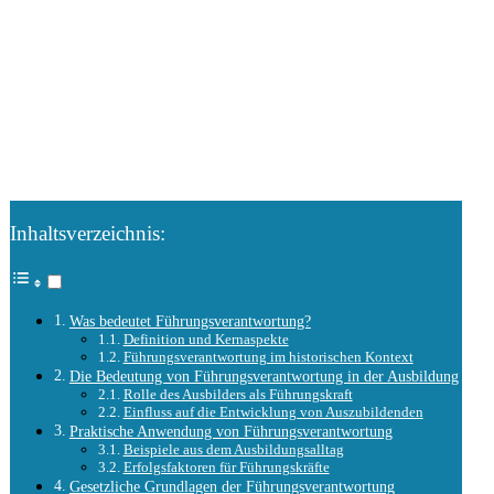
Inhaltsverzeichnis:
Was bedeutet Führungsverantwortung?
Definition und Kernaspekte
Führungsverantwortung im historischen Kontext
Die Bedeutung von Führungsverantwortung in der Ausbildung
Rolle des Ausbilders als Führungskraft
Einfluss auf die Entwicklung von Auszubildenden
Praktische Anwendung von Führungsverantwortung
Beispiele aus dem Ausbildungsalltag
Erfolgsfaktoren für Führungskräfte
Gesetzliche Grundlagen der Führungsverantwortung