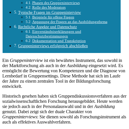
Phasen des Gruppeninterviews
Rolle des Moderators
Typische Fragen im Gruppeninterview
Beispiele für offene Fragen
Anpassung der Fragen an das Ausbildungsthema
Rechtliche Aspekte und Datenschutz
Einverständniserklärungen und
Datenschutzbestimmungen
Dokumentation und Transkription
Gruppeninterviews erfolgreich abschließen
Ein
Gruppeninterview
ist ein bewährtes Instrument, das sowohl in
der Marktforschung als auch in der
Ausbildung
eingesetzt wird. Es
ermöglicht die Bewertung von Kompetenzen und die Diagnose von
Lernbedarf in Gruppensettings. Diese Methode hat sich im Laufe
der Jahre zu einem zentralen Tool in der Bildungsforschung
entwickelt.
Historisch gesehen haben sich Gruppendiskussionsverfahren aus der
sozialwissenschaftlichen Forschung herausgebildet. Heute werden
sie jedoch auch in der Personalauswahl und in der
Ausbildung
genutzt. Dabei zeigt sich der duale Charakter von
Gruppeninterviews
: Sie dienen sowohl als Forschungsinstrument als
auch als effektives Auswahlverfahren.