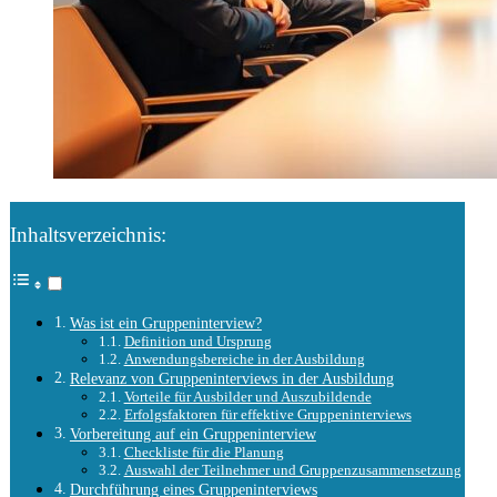
Inhaltsverzeichnis:
Was ist ein Gruppeninterview?
Definition und Ursprung
Anwendungsbereiche in der Ausbildung
Relevanz von Gruppeninterviews in der Ausbildung
Vorteile für Ausbilder und Auszubildende
Erfolgsfaktoren für effektive Gruppeninterviews
Vorbereitung auf ein Gruppeninterview
Checkliste für die Planung
Auswahl der Teilnehmer und Gruppenzusammensetzung
Durchführung eines Gruppeninterviews