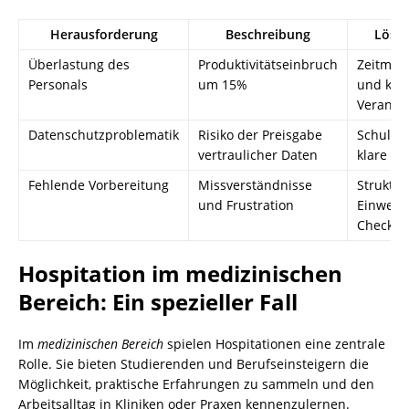
Herausforderung
Beschreibung
Lösu
Überlastung des
Produktivitätseinbruch
Zeitman
Personals
um 15%
und klar
Verantwo
Datenschutzproblematik
Risiko der Preisgabe
Schulun
vertraulicher Daten
klare Ri
Fehlende Vorbereitung
Missverständnisse
Struktur
und Frustration
Einweis
Checklis
Hospitation im medizinischen
Bereich: Ein spezieller Fall
Im
medizinischen Bereich
spielen Hospitationen eine zentrale
Rolle. Sie bieten Studierenden und Berufseinsteigern die
Möglichkeit, praktische Erfahrungen zu sammeln und den
Arbeitsalltag in Kliniken oder Praxen kennenzulernen.